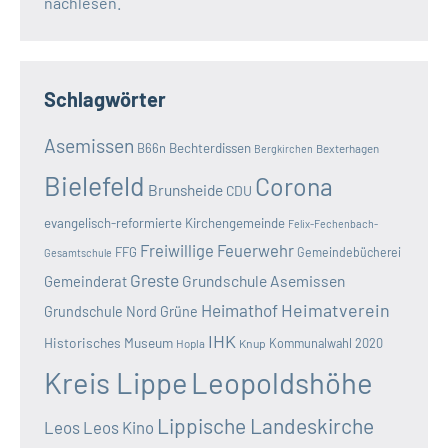
nachlesen.
Schlagwörter
Asemissen
B66n
Bechterdissen
Bexterhagen
Bergkirchen
Bielefeld
Corona
Brunsheide
CDU
evangelisch-reformierte Kirchengemeinde
Felix-Fechenbach-
Freiwillige Feuerwehr
FFG
Gemeindebücherei
Gesamtschule
Greste
Grundschule Asemissen
Gemeinderat
Heimatverein
Heimathof
Grundschule Nord
Grüne
IHK
Historisches Museum
Kommunalwahl 2020
Hopla
Knup
Kreis Lippe
Leopoldshöhe
Lippische Landeskirche
Leos
Leos Kino