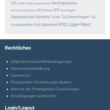
LVL
Oerlinghausen
NABU
NABU Leopoldshöhe
SKV Greste
SPD
Sportkegeln
Partnerschaftsverein
TuS Bexterhagen
Stadtbibliothek Bielefeld
Tus
TH OWL
VHS Lippe-West
VHS Bielefeld
Leopoldshöhe
Rechtliches
Allgemeine Geschäftsbedingungen
Datenschutzerklärung
Impressum
Privatsphäre-Einstellungen ändern
Historie der Privatsphäre-Einstellungen
Einwilligungen widerrufen
Login/Logout