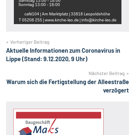
Samstag 13:00 - 18:00
Sonntag 13:00 - 18:00
café104 | Am Marktplatz | 33818 Leopoldshöhe
T 05208 255 | www.kirche‑leo.de | info@kirche‑leo.de
Beitragsnavigation
Vorheriger Beitrag
Aktuelle Informationen zum Coronavirus in
Lippe (Stand: 9.12.2020, 9 Uhr)
Nächster Beitrag
Warum sich die Fertigstellung der Alleestraße
verzögert