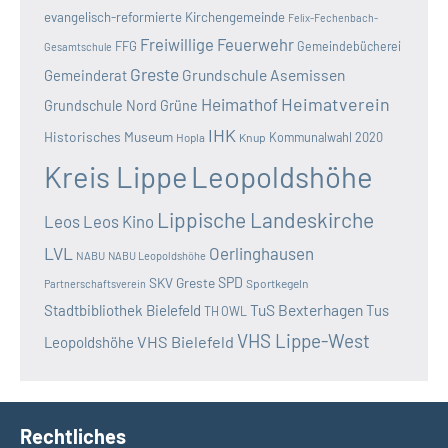
evangelisch-reformierte Kirchengemeinde
Felix-Fechenbach-
Freiwillige Feuerwehr
FFG
Gemeindebücherei
Gesamtschule
Greste
Grundschule Asemissen
Gemeinderat
Heimatverein
Heimathof
Grundschule Nord
Grüne
IHK
Historisches Museum
Kommunalwahl 2020
Hopla
Knup
Kreis Lippe
Leopoldshöhe
Lippische Landeskirche
Leos
Leos Kino
LVL
Oerlinghausen
NABU
NABU Leopoldshöhe
SKV Greste
SPD
Sportkegeln
Partnerschaftsverein
TuS Bexterhagen
Stadtbibliothek Bielefeld
Tus
TH OWL
VHS Lippe-West
VHS Bielefeld
Leopoldshöhe
Rechtliches