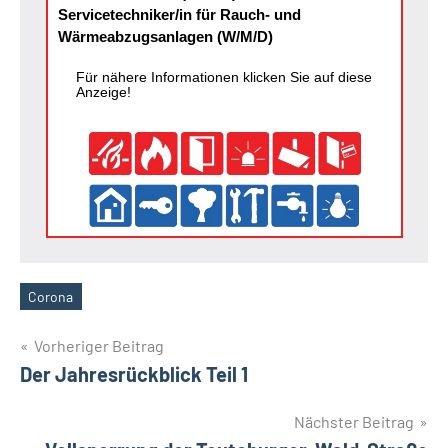
Servicetechniker/in für Rauch- und
Wärmeabzugsanlagen (W/M/D)
Für nähere Informationen klicken Sie auf diese
Anzeige!
Corona
Schlagwörter
Beitragsnavigation
Vorheriger Beitrag
Der Jahresrückblick Teil 1
Nächster Beitrag