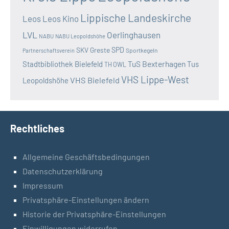
Lippische Landeskirche
Leos
Leos Kino
LVL
Oerlinghausen
NABU
NABU Leopoldshöhe
SKV Greste
SPD
Sportkegeln
Partnerschaftsverein
TuS Bexterhagen
Stadtbibliothek Bielefeld
Tus
TH OWL
VHS Lippe-West
VHS Bielefeld
Leopoldshöhe
Rechtliches
Allgemeine Geschäftsbedingungen
Datenschutzerklärung
Impressum
Privatsphäre-Einstellungen ändern
Historie der Privatsphäre-Einstellungen
Einwilligungen widerrufen