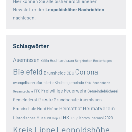
Hier können Sie alle bisher erschienenen
Newsletter der
Leopoldshöher Nachrichten
nachlesen.
Schlagwörter
Asemissen
B66n
Bechterdissen
Bexterhagen
Bergkirchen
Bielefeld
Corona
Brunsheide
CDU
evangelisch-reformierte Kirchengemeinde
Felix-Fechenbach-
Freiwillige Feuerwehr
FFG
Gemeindebücherei
Gesamtschule
Greste
Grundschule Asemissen
Gemeinderat
Heimatverein
Heimathof
Grundschule Nord
Grüne
IHK
Historisches Museum
Kommunalwahl 2020
Hopla
Knup
Kreis Lippe
Leopoldshöhe