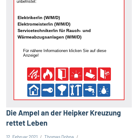
unbefristet:
Elektriker/in (W/M/D)
Elektromeister/in (W/M/D)
Servicetechniker/in für Rauch- und
Wärmeabzugsanlagen (W/M/D)
Für nähere Informationen klicken Sie auf diese
Anzeige!
Die Ampel an der Heipker Kreuzung
rettet Leben
12. Februar 2021
Thomas Dohna