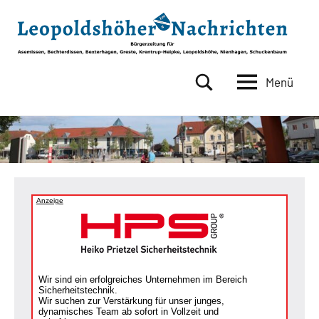
Zum
Inhalt
springen
Menü
Leopoldshöher
Bürgerzeitung
für
Nachrichten
Asemissen,
Bechterdissen,
Bexterhagen,
Greste,
Krentrup-
Anzeige
Heipke,
Leopoldshöhe,
Nienhagen,
Schuckenbaum
Wir sind ein erfolgreiches Unternehmen im Bereich
Sicherheitstechnik.
Wir suchen zur Verstärkung für unser junges,
dynamisches Team ab sofort in Vollzeit und