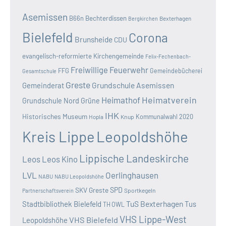
Asemissen
B66n
Bechterdissen
Bexterhagen
Bergkirchen
Bielefeld
Corona
Brunsheide
CDU
evangelisch-reformierte Kirchengemeinde
Felix-Fechenbach-
Freiwillige Feuerwehr
FFG
Gemeindebücherei
Gesamtschule
Greste
Grundschule Asemissen
Gemeinderat
Heimatverein
Heimathof
Grundschule Nord
Grüne
IHK
Historisches Museum
Kommunalwahl 2020
Hopla
Knup
Kreis Lippe
Leopoldshöhe
Lippische Landeskirche
Leos
Leos Kino
LVL
Oerlinghausen
NABU
NABU Leopoldshöhe
SKV Greste
SPD
Sportkegeln
Partnerschaftsverein
TuS Bexterhagen
Stadtbibliothek Bielefeld
Tus
TH OWL
VHS Lippe-West
VHS Bielefeld
Leopoldshöhe