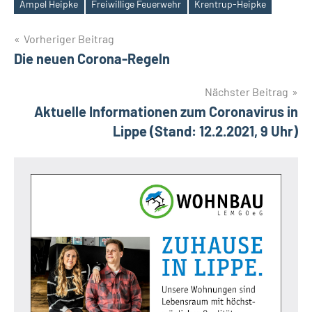
Ampel Heipke
Freiwillige Feuerwehr
Krentrup-Heipke
Schlagwörter
Beitragsnavigation
Vorheriger Beitrag
Die neuen Corona-Regeln
Nächster Beitrag
Aktuelle Informationen zum Coronavirus in
Lippe (Stand: 12.2.2021, 9 Uhr)