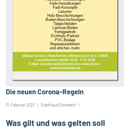
Farb-Gestaltungen
Farb-Konzepte
Lasuren
Holz-Beschichtungen
Boden-Beschichtungen
Teppichböden
Laminat-Böden
Fertigparkett
Echtholz-Parkett
PVC-Beläge
Reparaturarbeiten
und etliches mehr.
Michael Gelsen | Malerbetrieb | Berkenbruch 10 b | 33818
Leopoldshöhe | Mobil: 0170 - 9 75 33 88
E-Mail: gestaltung2016@gmx.de | www.gelsen-
malerfachbetrieb.de
Die neuen Corona-Regeln
11. Februar 2021
Edeltraud Dombert
Corona
Leopoldshöhe
Was gilt und was gelten soll
Themen