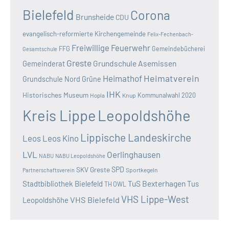
Bielefeld
Corona
Brunsheide
CDU
evangelisch-reformierte Kirchengemeinde
Felix-Fechenbach-
Freiwillige Feuerwehr
FFG
Gemeindebücherei
Gesamtschule
Greste
Grundschule Asemissen
Gemeinderat
Heimatverein
Heimathof
Grundschule Nord
Grüne
IHK
Historisches Museum
Kommunalwahl 2020
Hopla
Knup
Kreis Lippe
Leopoldshöhe
Lippische Landeskirche
Leos
Leos Kino
LVL
Oerlinghausen
NABU
NABU Leopoldshöhe
SKV Greste
SPD
Sportkegeln
Partnerschaftsverein
TuS Bexterhagen
Stadtbibliothek Bielefeld
Tus
TH OWL
VHS Lippe-West
VHS Bielefeld
Leopoldshöhe