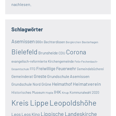
nachlesen.
Schlagwörter
Asemissen
B66n
Bechterdissen
Bexterhagen
Bergkirchen
Bielefeld
Corona
Brunsheide
CDU
evangelisch-reformierte Kirchengemeinde
Felix-Fechenbach-
Freiwillige Feuerwehr
FFG
Gemeindebücherei
Gesamtschule
Greste
Grundschule Asemissen
Gemeinderat
Heimatverein
Heimathof
Grundschule Nord
Grüne
IHK
Historisches Museum
Kommunalwahl 2020
Hopla
Knup
Kreis Lippe
Leopoldshöhe
Lippische Landeskirche
Leos
Leos Kino