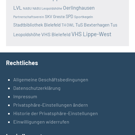
LVL
Oerlinghausen
NABU
NABU Leopoldshöhe
SKV Greste
SPD
Sportkegeln
Partnerschaftsverein
TuS Bexterhagen
Stadtbibliothek Bielefeld
Tus
TH OWL
VHS Lippe-West
VHS Bielefeld
Leopoldshöhe
Rechtliches
Allgemeine Geschäftsbedingungen
Datenschutzerklärung
Impressum
Privatsphäre-Einstellungen ändern
Historie der Privatsphäre-Einstellungen
Einwilligungen widerrufen