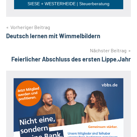
SIESE + WESTERHEIDE | Steuerberatung
Beitragsnavigation
Vorheriger Beitrag
Deutsch lernen mit Wimmelbildern
Nächster Beitrag
Feierlicher Abschluss des ersten Lippe.Jahr