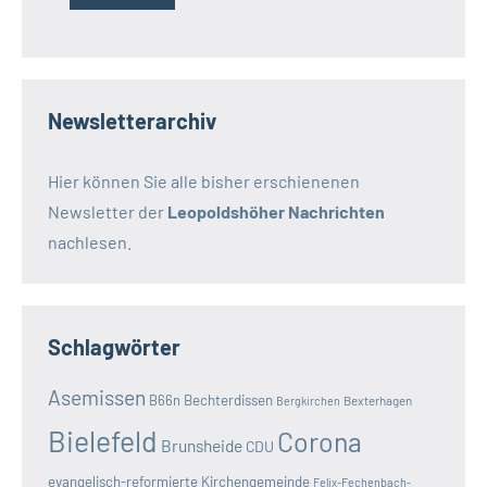
Newsletterarchiv
Hier können Sie alle bisher erschienenen
Newsletter der
Leopoldshöher Nachrichten
nachlesen.
Schlagwörter
Asemissen
B66n
Bechterdissen
Bexterhagen
Bergkirchen
Bielefeld
Corona
Brunsheide
CDU
evangelisch-reformierte Kirchengemeinde
Felix-Fechenbach-