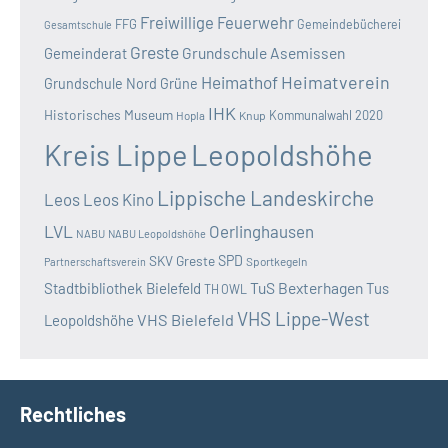
Freiwillige Feuerwehr
FFG
Gemeindebücherei
Gesamtschule
Greste
Grundschule Asemissen
Gemeinderat
Heimatverein
Heimathof
Grundschule Nord
Grüne
IHK
Historisches Museum
Kommunalwahl 2020
Hopla
Knup
Kreis Lippe
Leopoldshöhe
Lippische Landeskirche
Leos
Leos Kino
LVL
Oerlinghausen
NABU
NABU Leopoldshöhe
SKV Greste
SPD
Sportkegeln
Partnerschaftsverein
TuS Bexterhagen
Stadtbibliothek Bielefeld
Tus
TH OWL
VHS Lippe-West
VHS Bielefeld
Leopoldshöhe
Rechtliches