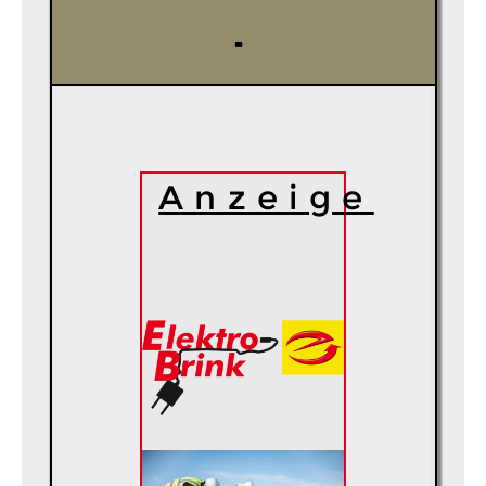
…
Anzeige