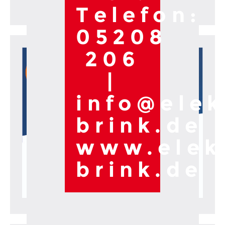
August 2026
Telefon:
05208
206
|
info@elek
brink.de
www.elek
brink.de