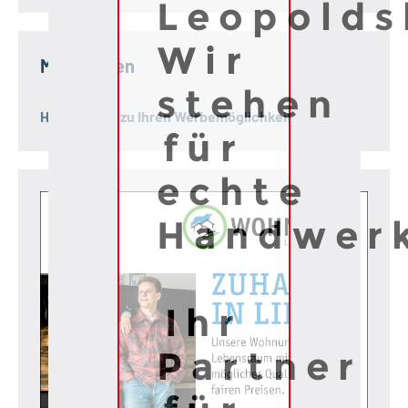
Leopolds
Wir
Mediadaten
stehen
Hier geht es zu Ihren Werbemöglichkeiten!
für
echte
Handwerk
Ihr
Partner