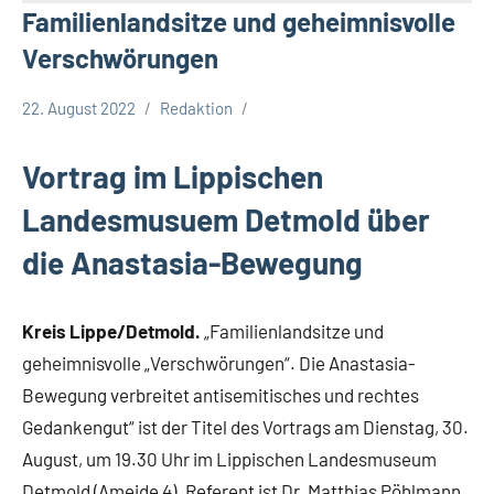
Familienlandsitze und geheimnisvolle
Verschwörungen
22. August 2022
Redaktion
Kreis
Lippe
Vortrag im Lippischen
Lippische
Landesmusuem Detmold über
Gesellschaft
die Anastasia-Bewegung
Kreis Lippe/Detmold.
„Familienlandsitze und
geheimnisvolle „Verschwörungen“. Die Anastasia-
Bewegung verbreitet antisemitisches und rechtes
Gedankengut“ ist der Titel des Vortrags am Dienstag, 30.
August, um 19.30 Uhr im Lippischen Landesmuseum
Detmold (Ameide 4). Referent ist Dr. Matthias Pöhlmann,