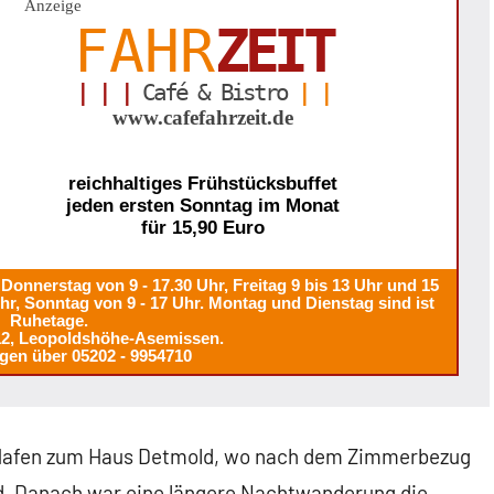
Anzeige
FAHR
ZEIT
| | |
Café & Bistro
| |
www.cafefahrzeit.de
reichhaltiges Frühstücksbuffet
jeden ersten Sonntag im Monat
für 15,90 Euro
Donnerstag von 9 - 17.30 Uhr, Freitag 9 bis 13 Uhr und 15
Uhr, Sonntag von 9 - 17 Uhr. Montag und Dienstag sind ist
Ruhetage.
12, Leopoldshöhe-Asemissen.
gen über 05202 - 9954710
 Hafen zum Haus Detmold, wo nach dem Zimmerbezug
. Danach war eine längere Nachtwanderung die