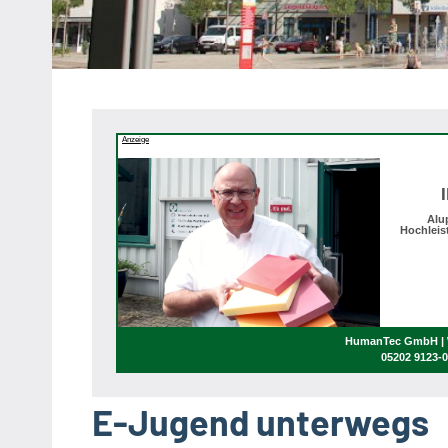
Heipke,
Leopoldshöhe,
Nienhagen,
Schuckenbaum
Anzeige
Alu
Hochleis
HumanTec GmbH | W
05202 9123-
E-Jugend unterwegs