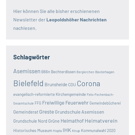
Hier können Sie alle bisher erschienenen
Newsletter der
Leopoldshöher Nachrichten
nachlesen.
Schlagwörter
Asemissen
B66n
Bechterdissen
Bexterhagen
Bergkirchen
Bielefeld
Corona
Brunsheide
CDU
evangelisch-reformierte Kirchengemeinde
Felix-Fechenbach-
Freiwillige Feuerwehr
FFG
Gemeindebücherei
Gesamtschule
Greste
Grundschule Asemissen
Gemeinderat
Heimatverein
Heimathof
Grundschule Nord
Grüne
IHK
Historisches Museum
Kommunalwahl 2020
Hopla
Knup