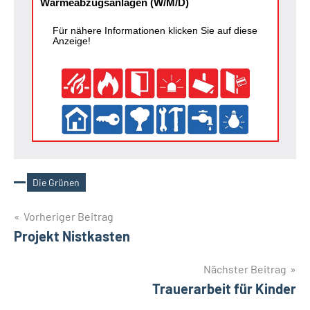
Wärmeabzugsanlagen (W/M/D)
Für nähere Informationen klicken Sie auf diese
Anzeige!
Die Grünen
Schlagwörter
Beitragsnavigation
Vorheriger Beitrag
Projekt Nistkasten
Nächster Beitrag
Trauerarbeit für Kinder