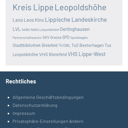
Kreis Lippe
Leopoldshöhe
Lippische Landeskirche
Leos
Leos Kino
LVL
Oerlinghausen
NABU
NABU Leopoldshöhe
SKV Greste
SPD
Sportkegeln
Partnerschaftsverein
TuS Bexterhagen
Stadtbibliothek Bielefeld
Tus
TH OWL
VHS Lippe-West
VHS Bielefeld
Leopoldshöhe
Rechtliches
Allgemeine Geschäftsbedingungen
Datenschutzerklärung
Impressum
Privatsphäre-Einstellungen ändern