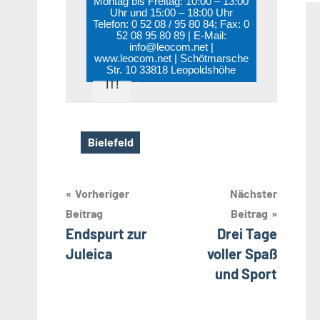
Montag bis Freitag: 10:00 – 13:00
direkt
Uhr und 15:00 – 18:00 Uhr
vor
Telefon: 0 52 08 / 95 80 84; Fax: 0
Ort.
52 08 95 80 89 | E-Mail:
Alles
info@leocom.net |
für
www.leocom.net | Schötmarsche
Str. 10 33818 Leopoldshöhe
Ihre
IT!
Bielefeld
Schlagwörter
Beitragsnavigation
Vorheriger
Nächster
Beitrag
Beitrag
Endspurt zur
Drei Tage
Juleica
voller Spaß
und Sport