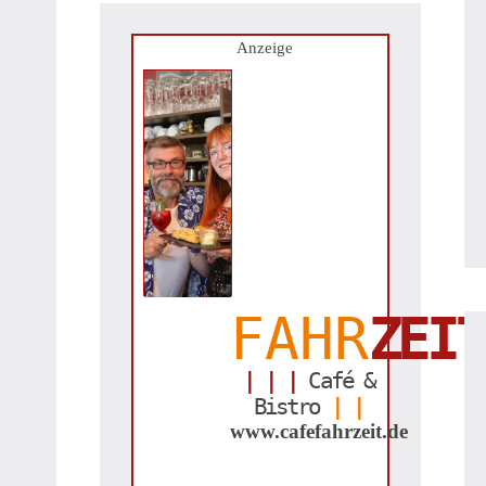
Anzeige
FAHR
ZEIT
| | |
Café &
Bistro
| |
www.cafefahrzeit.de