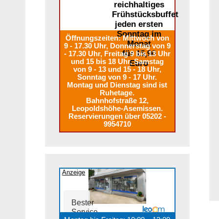
reichhaltiges
Frühstücksbuffet
jeden ersten
Sonntag im
Öffnungszeiten: Mittwoch von
Monat
9 - 17.30 Uhr, Donnerstag von 9
für 15,90
- 17.30 Uhr, Freitag 9 bis 13 Uhr
und 15 bis 18 Uhr, Samstag
Euro
von 9 - 13 und 15 - 18 Uhr,
Sonntag von 9 - 17 Uhr.
Montag und Dienstag sind ist
Ruhetage.
Bahnhofstraße 12,
Leopoldshöhe-Asemissen.
Reservierungen über 05202 -
9954710
Anzeige
Bester
Service