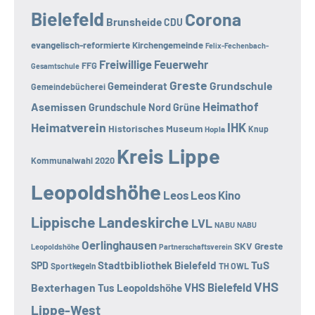
Bielefeld
Corona
Brunsheide
CDU
evangelisch-reformierte Kirchengemeinde
Felix-Fechenbach-
Freiwillige Feuerwehr
FFG
Gesamtschule
Greste
Grundschule
Gemeinderat
Gemeindebücherei
Heimathof
Asemissen
Grundschule Nord
Grüne
Heimatverein
IHK
Historisches Museum
Hopla
Knup
Kreis Lippe
Kommunalwahl 2020
Leopoldshöhe
Leos
Leos Kino
Lippische Landeskirche
LVL
NABU
NABU
Oerlinghausen
SKV Greste
Leopoldshöhe
Partnerschaftsverein
TuS
Stadtbibliothek Bielefeld
SPD
Sportkegeln
TH OWL
VHS
Bexterhagen
VHS Bielefeld
Tus Leopoldshöhe
Lippe-West