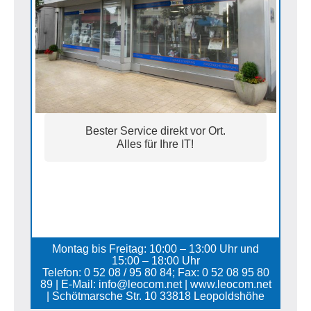
Bester Service direkt vor Ort.
Alles für Ihre IT!
Montag bis Freitag: 10:00 – 13:00 Uhr und
15:00 – 18:00 Uhr
Telefon: 0 52 08 / 95 80 84; Fax: 0 52 08 95 80
89 | E-Mail: info@leocom.net | www.leocom.net
| Schötmarsche Str. 10 33818 Leopoldshöhe