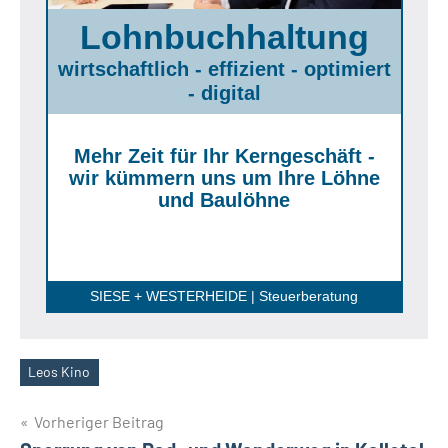
Lohnbuchhaltung
wirtschaftlich - effizient - optimiert
- digital
Mehr Zeit für Ihr Kerngeschäft -
wir kümmern uns um Ihre Löhne
und Baulöhne
SIESE + WESTERHEIDE | Steuerberatung
Leos Kino
Schlagwörter
Beitragsnavigation
Vorheriger Beitrag