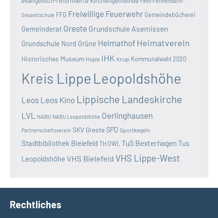
evangelisch-reformierte Kirchengemeinde
Felix-Fechenbach-
Freiwillige Feuerwehr
FFG
Gemeindebücherei
Gesamtschule
Greste
Grundschule Asemissen
Gemeinderat
Heimatverein
Heimathof
Grundschule Nord
Grüne
IHK
Historisches Museum
Kommunalwahl 2020
Hopla
Knup
Kreis Lippe
Leopoldshöhe
Lippische Landeskirche
Leos
Leos Kino
LVL
Oerlinghausen
NABU
NABU Leopoldshöhe
SKV Greste
SPD
Sportkegeln
Partnerschaftsverein
TuS Bexterhagen
Stadtbibliothek Bielefeld
Tus
TH OWL
VHS Lippe-West
VHS Bielefeld
Leopoldshöhe
Rechtliches