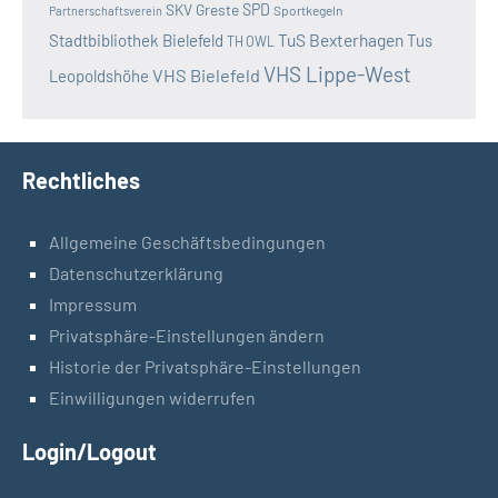
SKV Greste
SPD
Sportkegeln
Partnerschaftsverein
TuS Bexterhagen
Stadtbibliothek Bielefeld
Tus
TH OWL
VHS Lippe-West
VHS Bielefeld
Leopoldshöhe
Rechtliches
Allgemeine Geschäftsbedingungen
Datenschutzerklärung
Impressum
Privatsphäre-Einstellungen ändern
Historie der Privatsphäre-Einstellungen
Einwilligungen widerrufen
Login/Logout