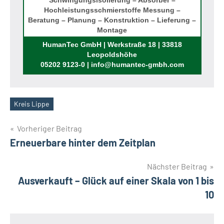
Schwingungsisolierung – Absorber –
Hochleistungsschmierstoffe Messung –
Beratung – Planung – Konstruktion – Lieferung –
Montage
Rufen Sie uns an!
HumanTec GmbH | Werkstraße 18 | 33818
Leopoldshöhe
05202 9123-0 | info@humantec-gmbh.com
Kreis Lippe
Schlagwörter
Beitragsnavigation
Vorheriger Beitrag
Erneuerbare hinter dem Zeitplan
Nächster Beitrag
Ausverkauft – Glück auf einer Skala von 1 bis
10