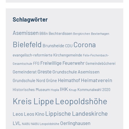
Schlagwörter
Asemissen
B66n
Bechterdissen
Bexterhagen
Bergkirchen
Bielefeld
Corona
Brunsheide
CDU
evangelisch-reformierte Kirchengemeinde
Felix-Fechenbach-
Freiwillige Feuerwehr
FFG
Gemeindebücherei
Gesamtschule
Greste
Grundschule Asemissen
Gemeinderat
Heimatverein
Heimathof
Grundschule Nord
Grüne
IHK
Historisches Museum
Kommunalwahl 2020
Hopla
Knup
Kreis Lippe
Leopoldshöhe
Lippische Landeskirche
Leos
Leos Kino
LVL
Oerlinghausen
NABU
NABU Leopoldshöhe