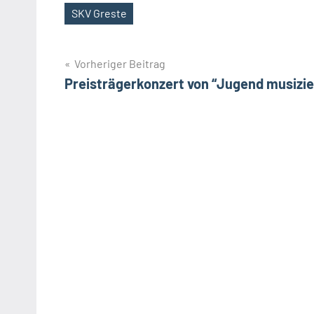
SKV Greste
Schlagwörter
Beitragsnavigation
Vorheriger Beitrag
Preisträgerkonzert von “Jugend musizie