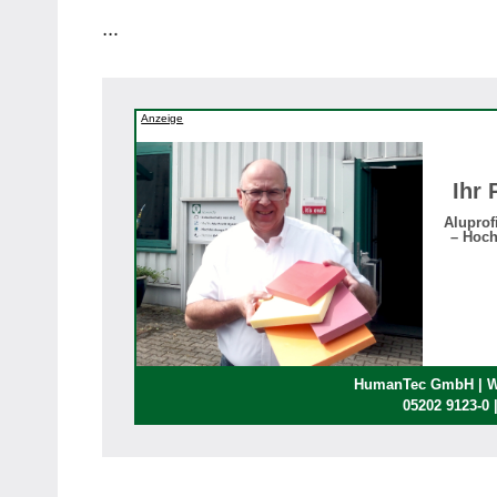
…
Anzeige
Ihr 
Aluprof
– Hoch
HumanTec GmbH | We
05202 9123-0