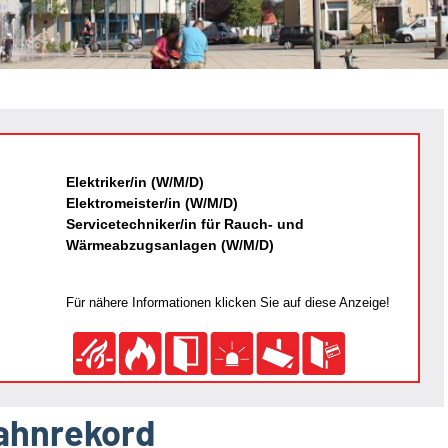
Elektriker/in (W/M/D)
Elektromeister/in (W/M/D)
Servicetechniker/in für Rauch- und
Wärmeabzugsanlagen (W/M/D)
Für nähere Informationen klicken Sie auf diese Anzeige!
Bahnrekord