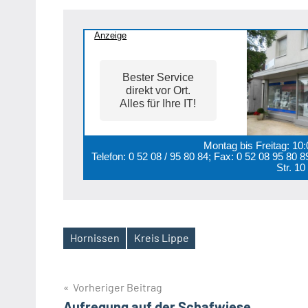
Anzeige
Bester Service
direkt vor Ort.
Alles für Ihre IT!
Montag bis Freitag: 10
Telefon: 0 52 08 / 95 80 84; Fax: 0 52 08 95 80
Str. 1
Hornissen
Kreis Lippe
Schlagwörter
Beitragsnavigation
Vorheriger Beitrag
Aufregung auf der Schafwiese