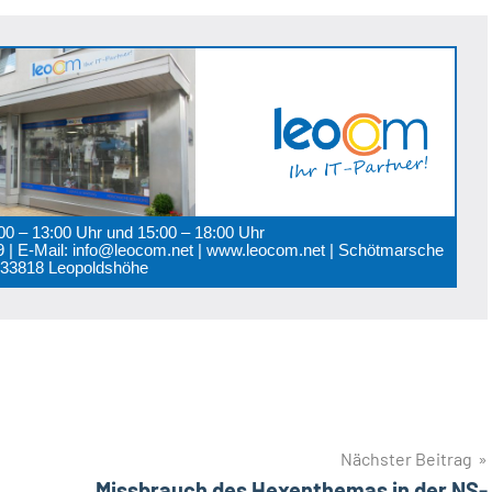
:00 – 13:00 Uhr und 15:00 – 18:00 Uhr
 89 | E-Mail: info@leocom.net | www.leocom.net | Schötmarsche
0 33818 Leopoldshöhe
Nächster Beitrag
Missbrauch des Hexenthemas in der NS-