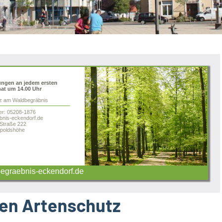
ungen an jedem ersten
at um 14.00 Uhr
tz am Waldbegräbnis
er: 05208-1876
nis-eckendorf.de
 Straße 222
poldshöhe
graebnis-eckendorf.de
den Artenschutz