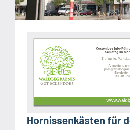
Heipke,
Leopoldshöhe,
Nienhagen,
Schuckenbaum
Kostenlose Info-Führ
Samstag im Mon
Treffpunkt: Parkpla
Anmeldung unt
post@waldbegraeb
Bielefelder
33818 Leo
www.waldbe
Hornissenkästen für 