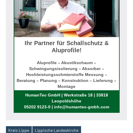
Ihr Partner für Schallschutz &
Aluprofile!
Aluprofile – Akustikschaum –
Schwingungsisolierung – Absorber –
Hochleistungsschmierstoffe Messung –
Beratung – Planung – Konstruktion – Lieferung –
Montage
Rufen Sie uns an!
HumanTec GmbH | Werkstraße 18 | 33818
Leopoldshöhe
05202 9123-0 | info@humantec-gmbh.com
Kreis Lippe
Lippische Landeskirche