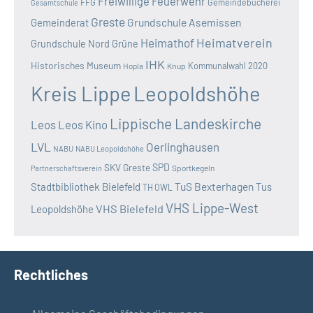
Freiwillige Feuerwehr
FFG
Gemeindebücherei
Gesamtschule
Greste
Grundschule Asemissen
Gemeinderat
Heimatverein
Heimathof
Grundschule Nord
Grüne
IHK
Historisches Museum
Kommunalwahl 2020
Hopla
Knup
Kreis Lippe
Leopoldshöhe
Lippische Landeskirche
Leos
Leos Kino
LVL
Oerlinghausen
NABU
NABU Leopoldshöhe
SKV Greste
SPD
Sportkegeln
Partnerschaftsverein
TuS Bexterhagen
Stadtbibliothek Bielefeld
Tus
TH OWL
VHS Lippe-West
VHS Bielefeld
Leopoldshöhe
Rechtliches