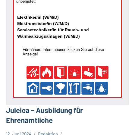
unbefristet:
Elektriker/in (W/M/D)
Elektromeister/in (W/M/D)
Servicetechniker/in für Rauch- und
Wärmeabzugsanlagen (W/M/D)
Für nähere Informationen klicken Sie auf diese
Anzeige!
Juleica – Ausbildung für
Ehrenamtliche
12. Juni 2024
Redaktion