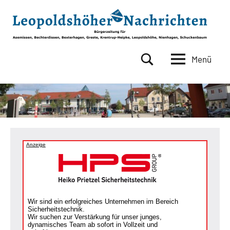
Zum
Inhalt
springen
Menü
Leopoldshöher
Bürgerzeitung
für
Nachrichten
Asemissen,
Bechterdissen,
Bexterhagen,
Greste,
Krentrup-
Anzeige
Heipke,
Leopoldshöhe,
Nienhagen,
Schuckenbaum
Wir sind ein erfolgreiches Unternehmen im Bereich
Sicherheitstechnik.
Wir suchen zur Verstärkung für unser junges,
dynamisches Team ab sofort in Vollzeit und