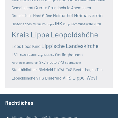
Gesamtschule
Greste
Grundschule Asemissen
Gemeinderat
Heimatverein
Heimathof
Grundschule Nord
Grüne
IHK
Historisches Museum
Kommunalwahl 2020
Hopla
Knup
Kreis Lippe
Leopoldshöhe
Lippische Landeskirche
Leos
Leos Kino
LVL
Oerlinghausen
NABU
NABU Leopoldshöhe
SKV Greste
SPD
Sportkegeln
Partnerschaftsverein
TuS Bexterhagen
Stadtbibliothek Bielefeld
Tus
TH OWL
VHS Lippe-West
VHS Bielefeld
Leopoldshöhe
Rechtliches
Allgemeine Geschäftsbedingungen