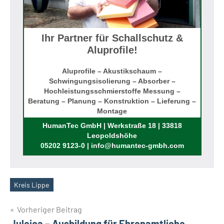
Ihr Partner für Schallschutz &
Aluprofile!
Aluprofile – Akustikschaum –
Schwingungsisolierung – Absorber –
Hochleistungsschmierstoffe Messung –
Beratung – Planung – Konstruktion – Lieferung –
Montage
Rufen Sie uns an!
HumanTec GmbH | Werkstraße 18 | 33818
Leopoldshöhe
05202 9123-0 | info@humantec-gmbh.com
Kreis Lippe
Schlagwörter
Beitragsnavigation
Vorheriger Beitrag
Juleica – Ausbildung für Ehrenamtliche