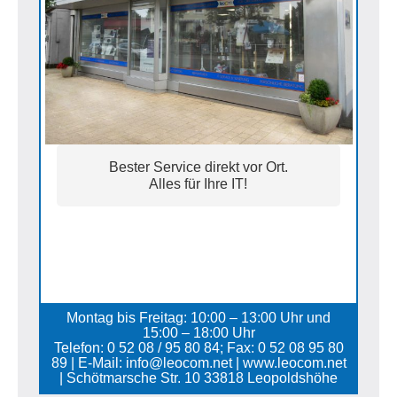
Bester Service direkt vor Ort.
Alles für Ihre IT!
Montag bis Freitag: 10:00 – 13:00 Uhr und
15:00 – 18:00 Uhr
Telefon: 0 52 08 / 95 80 84; Fax: 0 52 08 95 80
89 | E-Mail: info@leocom.net | www.leocom.net
| Schötmarsche Str. 10 33818 Leopoldshöhe