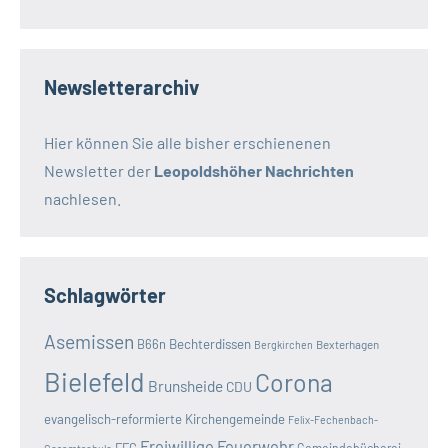
Newsletterarchiv
Hier können Sie alle bisher erschienenen
Newsletter der
Leopoldshöher Nachrichten
nachlesen.
Schlagwörter
Asemissen
B66n
Bechterdissen
Bexterhagen
Bergkirchen
Bielefeld
Corona
Brunsheide
CDU
evangelisch-reformierte Kirchengemeinde
Felix-Fechenbach-
Freiwillige Feuerwehr
FFG
Gemeindebücherei