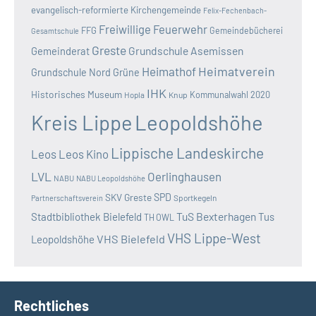
evangelisch-reformierte Kirchengemeinde
Felix-Fechenbach-
Freiwillige Feuerwehr
FFG
Gemeindebücherei
Gesamtschule
Greste
Grundschule Asemissen
Gemeinderat
Heimatverein
Heimathof
Grundschule Nord
Grüne
IHK
Historisches Museum
Kommunalwahl 2020
Hopla
Knup
Kreis Lippe
Leopoldshöhe
Lippische Landeskirche
Leos
Leos Kino
LVL
Oerlinghausen
NABU
NABU Leopoldshöhe
SKV Greste
SPD
Sportkegeln
Partnerschaftsverein
TuS Bexterhagen
Stadtbibliothek Bielefeld
Tus
TH OWL
VHS Lippe-West
VHS Bielefeld
Leopoldshöhe
Rechtliches