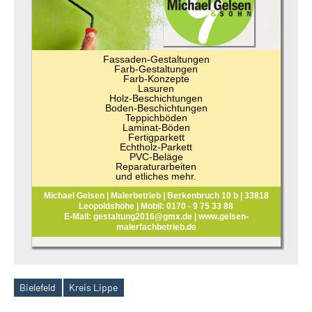
Fassaden-Gestaltungen
Farb-Gestaltungen
Farb-Konzepte
Lasuren
Holz-Beschichtungen
Boden-Beschichtungen
Teppichböden
Laminat-Böden
Fertigparkett
Echtholz-Parkett
PVC-Beläge
Reparaturarbeiten
und etliches mehr.
Michael Gelsen | Malerbetrieb | Berkenbruch 10 b | 33818
Leopoldshöhe | Mobil: 0170 - 9 75 33 88
E-Mail: gestaltung2016@gmx.de | www.gelsen-
malerfachbetrieb.de
Bielefeld
Kreis Lippe
Schlagwörter