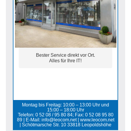
Bester Service direkt vor Ort.
Alles für Ihre IT!
Montag bis Freitag: 10:00 – 13:00 Uhr und
15:00 – 18:00 Uhr
Telefon: 0 52 08 / 95 80 84; Fax: 0 52 08 95 80
89 | E-Mail: info@leocom.net | www.leocom.net
| Schötmarsche Str. 10 33818 Leopoldshöhe