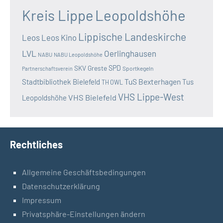
Kreis Lippe
Leopoldshöhe
Lippische Landeskirche
Leos
Leos Kino
LVL
Oerlinghausen
NABU
NABU Leopoldshöhe
SKV Greste
SPD
Sportkegeln
Partnerschaftsverein
TuS Bexterhagen
Stadtbibliothek Bielefeld
Tus
TH OWL
VHS Lippe-West
VHS Bielefeld
Leopoldshöhe
Rechtliches
Allgemeine Geschäftsbedingungen
Datenschutzerklärung
Impressum
Privatsphäre-Einstellungen ändern