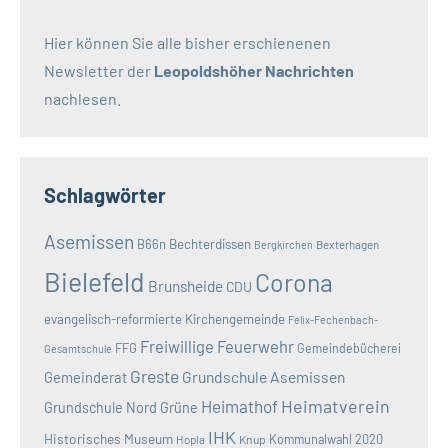
Hier können Sie alle bisher erschienenen
Newsletter der
Leopoldshöher Nachrichten
nachlesen.
Schlagwörter
Asemissen
B66n
Bechterdissen
Bexterhagen
Bergkirchen
Bielefeld
Corona
Brunsheide
CDU
evangelisch-reformierte Kirchengemeinde
Felix-Fechenbach-
Freiwillige Feuerwehr
FFG
Gemeindebücherei
Gesamtschule
Greste
Grundschule Asemissen
Gemeinderat
Heimatverein
Heimathof
Grundschule Nord
Grüne
IHK
Historisches Museum
Kommunalwahl 2020
Hopla
Knup