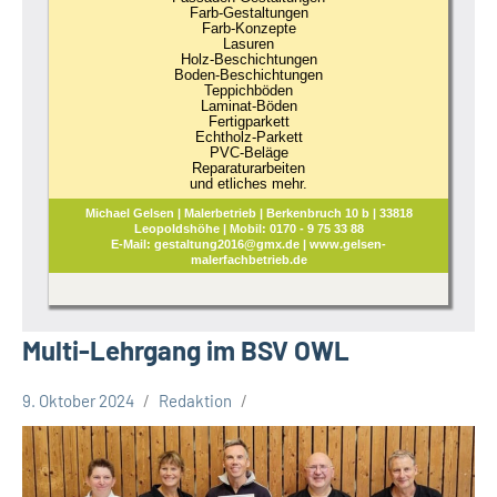
Farb-Gestaltungen
Farb-Konzepte
Lasuren
Holz-Beschichtungen
Boden-Beschichtungen
Teppichböden
Laminat-Böden
Fertigparkett
Echtholz-Parkett
PVC-Beläge
Reparaturarbeiten
und etliches mehr.
Michael Gelsen | Malerbetrieb | Berkenbruch 10 b | 33818
Leopoldshöhe | Mobil: 0170 - 9 75 33 88
E-Mail: gestaltung2016@gmx.de | www.gelsen-
malerfachbetrieb.de
Multi-Lehrgang im BSV OWL
9. Oktober 2024
Redaktion
Leopoldshöhe
Sport