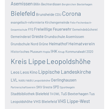
Asemissen
B66n
Bechterdissen
Bexterhagen
Bergkirchen
Bielefeld
Corona
Brunsheide
CDU
evangelisch-reformierte Kirchengemeinde
Felix-Fechenbach-
Freiwillige Feuerwehr
FFG
Gemeindebücherei
Gesamtschule
Greste
Grundschule Asemissen
Gemeinderat
Heimatverein
Heimathof
Grundschule Nord
Grüne
IHK
Historisches Museum
Kommunalwahl 2020
Hopla
Knup
Kreis Lippe
Leopoldshöhe
Lippische Landeskirche
Leos
Leos Kino
LVL
Oerlinghausen
NABU
NABU Leopoldshöhe
SKV Greste
SPD
Sportkegeln
Partnerschaftsverein
TuS Bexterhagen
Stadtbibliothek Bielefeld
Tus
TH OWL
VHS Lippe-West
VHS Bielefeld
Leopoldshöhe