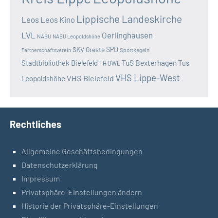
Lippische Landeskirche
Leos
Leos Kino
LVL
Oerlinghausen
NABU
NABU Leopoldshöhe
SKV Greste
SPD
Sportkegeln
Partnerschaftsverein
TuS Bexterhagen
Stadtbibliothek Bielefeld
Tus
TH OWL
VHS Lippe-West
VHS Bielefeld
Leopoldshöhe
Rechtliches
Allgemeine Geschäftsbedingungen
Datenschutzerklärung
Impressum
Privatsphäre-Einstellungen ändern
Historie der Privatsphäre-Einstellungen