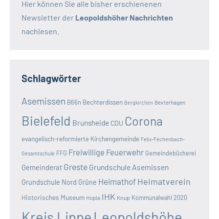
Hier können Sie alle bisher erschienenen
Newsletter der
Leopoldshöher Nachrichten
nachlesen.
Schlagwörter
Asemissen
B66n
Bechterdissen
Bexterhagen
Bergkirchen
Bielefeld
Corona
Brunsheide
CDU
evangelisch-reformierte Kirchengemeinde
Felix-Fechenbach-
Freiwillige Feuerwehr
FFG
Gemeindebücherei
Gesamtschule
Greste
Grundschule Asemissen
Gemeinderat
Heimatverein
Heimathof
Grundschule Nord
Grüne
IHK
Historisches Museum
Kommunalwahl 2020
Hopla
Knup
Kreis Lippe
Leopoldshöhe