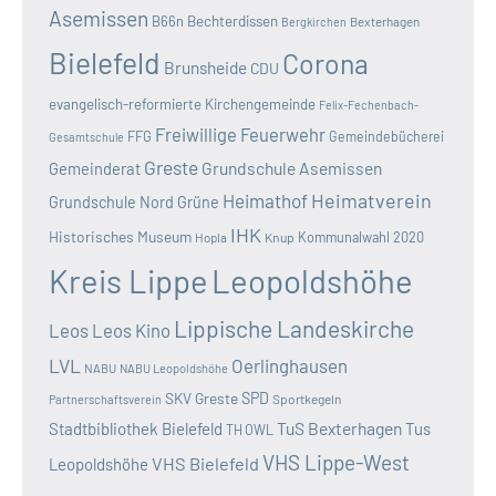
Asemissen
B66n
Bechterdissen
Bexterhagen
Bergkirchen
Bielefeld
Corona
Brunsheide
CDU
evangelisch-reformierte Kirchengemeinde
Felix-Fechenbach-
Freiwillige Feuerwehr
FFG
Gemeindebücherei
Gesamtschule
Greste
Grundschule Asemissen
Gemeinderat
Heimatverein
Heimathof
Grundschule Nord
Grüne
IHK
Historisches Museum
Kommunalwahl 2020
Hopla
Knup
Kreis Lippe
Leopoldshöhe
Lippische Landeskirche
Leos
Leos Kino
LVL
Oerlinghausen
NABU
NABU Leopoldshöhe
SKV Greste
SPD
Sportkegeln
Partnerschaftsverein
TuS Bexterhagen
Stadtbibliothek Bielefeld
Tus
TH OWL
VHS Lippe-West
VHS Bielefeld
Leopoldshöhe