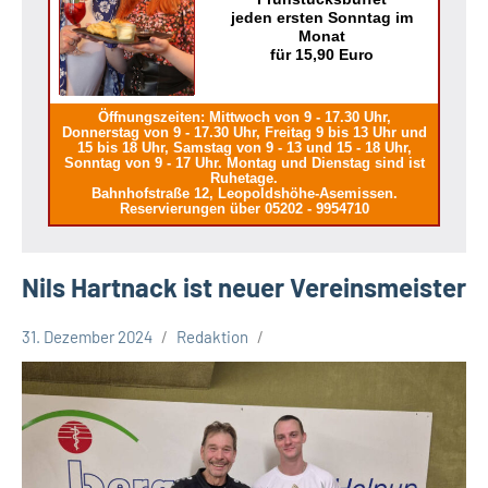
jeden ersten Sonntag im
Monat
für 15,90 Euro
Öffnungszeiten: Mittwoch von 9 - 17.30 Uhr,
Donnerstag von 9 - 17.30 Uhr, Freitag 9 bis 13 Uhr und
15 bis 18 Uhr, Samstag von 9 - 13 und 15 - 18 Uhr,
Sonntag von 9 - 17 Uhr. Montag und Dienstag sind ist
Ruhetage.
Bahnhofstraße 12, Leopoldshöhe-Asemissen.
Reservierungen über 05202 - 9954710
Nils Hartnack ist neuer Vereinsmeister
31. Dezember 2024
Redaktion
Leopoldshöhe
Sport