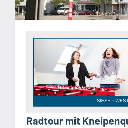
Heipke,
Leopoldshöhe,
Nienhagen,
Schuckenbaum
Anzeige
SIESE + WEST
Radtour mit Kneipenq