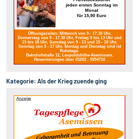
jeden ersten Sonntag im
Monat
für 15,90 Euro
Öffnungszeiten: Mittwoch von 9 - 17.30 Uhr,
Donnerstag von 9 - 17.30 Uhr, Freitag 9 bis 13 Uhr und
15 bis 18 Uhr, Samstag von 9 - 13 und 15 - 18 Uhr,
Sonntag von 9 - 17 Uhr. Montag und Dienstag sind ist
Ruhetage.
Bahnhofstraße 12, Leopoldshöhe-Asemissen.
Reservierungen über 05202 - 9954710
Kategorie:
Als der Krieg zuende ging
Anzeige
Geborgenheit und Betreuung