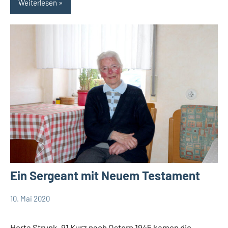
Weiterlesen
Ein Sergeant mit Neuem Testament
10. Mai 2020
Thomas
Als der
Dohna
Krieg
Herta Strunk, 91 Kurz nach Ostern 1945 kamen die