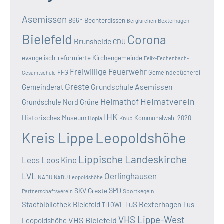
Asemissen
B66n
Bechterdissen
Bexterhagen
Bergkirchen
Bielefeld
Corona
Brunsheide
CDU
evangelisch-reformierte Kirchengemeinde
Felix-Fechenbach-
Freiwillige Feuerwehr
FFG
Gemeindebücherei
Gesamtschule
Greste
Grundschule Asemissen
Gemeinderat
Heimatverein
Heimathof
Grundschule Nord
Grüne
IHK
Historisches Museum
Kommunalwahl 2020
Hopla
Knup
Kreis Lippe
Leopoldshöhe
Lippische Landeskirche
Leos
Leos Kino
LVL
Oerlinghausen
NABU
NABU Leopoldshöhe
SKV Greste
SPD
Sportkegeln
Partnerschaftsverein
TuS Bexterhagen
Stadtbibliothek Bielefeld
Tus
TH OWL
VHS Lippe-West
VHS Bielefeld
Leopoldshöhe