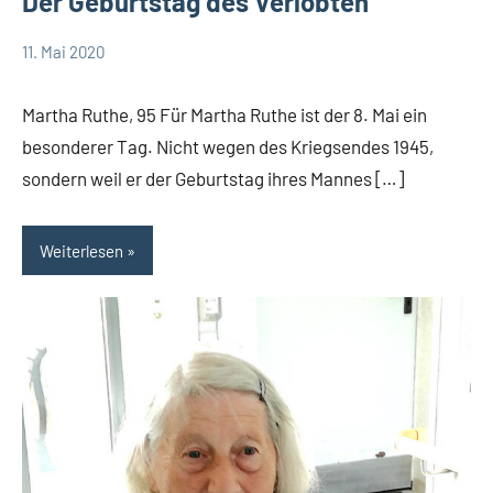
Der Geburtstag des Verlobten
11. Mai 2020
Edeltraud
Als der
Dombert
Krieg
Martha Ruthe, 95 Für Martha Ruthe ist der 8. Mai ein
zuende
besonderer Tag. Nicht wegen des Kriegsendes 1945,
ging
sondern weil er der Geburtstag ihres Mannes […]
Leopoldshöhe
Thema
Weiterlesen