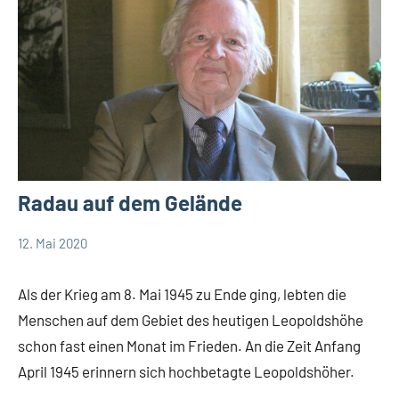
Radau auf dem Gelände
12. Mai 2020
Edeltraud
Als der
Dombert
Krieg
Als der Krieg am 8. Mai 1945 zu Ende ging, lebten die
zuende
Menschen auf dem Gebiet des heutigen Leopoldshöhe
ging
schon fast einen Monat im Frieden. An die Zeit Anfang
Leopoldshöhe
April 1945 erinnern sich hochbetagte Leopoldshöher.
Thema