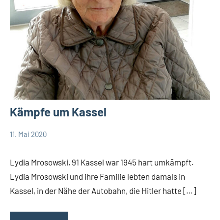
Kämpfe um Kassel
11. Mai 2020
Edeltraud
Als der
Dombert
Krieg
Lydia Mrosowski, 91 Kassel war 1945 hart umkämpft.
zuende
Lydia Mrosowski und ihre Familie lebten damals in
ging
Kassel, in der Nähe der Autobahn, die Hitler hatte […]
Leopoldshöhe
Thema