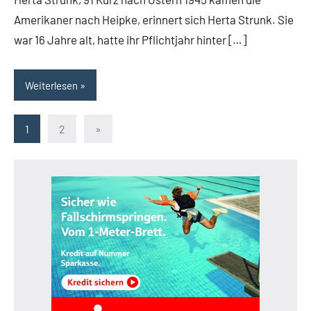
zuende
Amerikaner nach Heipke, erinnert sich Herta Strunk. Sie
ging
war 16 Jahre alt, hatte ihr Pflichtjahr hinter […]
Leopoldshöhe
Thema
Weiterlesen
Seitennummerierung
Nächste
1
2
»
Beiträge
der
Beiträge