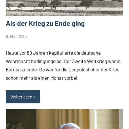
Als der Krieg zu Ende ging
8. Mai 2025
Thomas
Als der
Dohna
Krieg
Heute vor 80 Jahren kapitulierte die deutsche
zuende
Wehrmacht bedingungslos. Der Zweite Weltkrieg war in
ging
Europa zuende. Da war für die Leopoldshöher der Krieg
Leopoldshöhe
schon mehr als einen Monat vorbei.
Thema
Themen
Weiterlesen