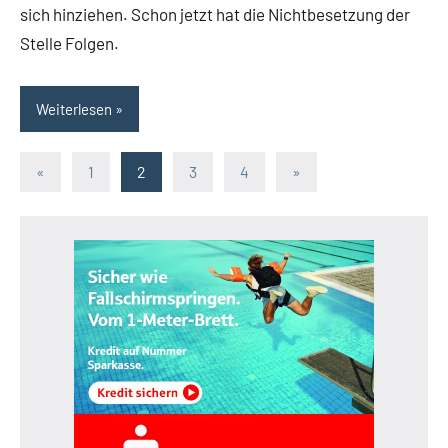
sich hinziehen. Schon jetzt hat die Nichtbesetzung der
Stelle Folgen.
Weiterlesen
Seitennummerierung
Vorherige
Nächste
«
1
2
3
4
»
Beiträge
Beiträge
der
Beiträge