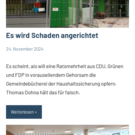
Es wird Schaden angerichtet
24. November 2024
Thomas
Debatte
Dohna
Themen
Es scheint, als will eine Ratsmehrheit aus CDU, Grünen
und FDP in vorauseilendem Gehorsam die
Gemeindebücherei der Haushaltssicherung opfern.
Thomas Dohna hält das für falsch.
Weiterlesen