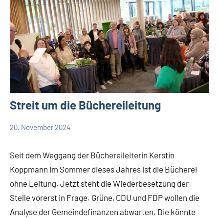
Streit um die Büchereileitung
20. November 2024
Thomas
Leopoldshöhe
Dohna
Politik
Seit dem Weggang der Büchereileiterin Kerstin
Themen
Koppmann im Sommer dieses Jahres ist die Bücherei
ohne Leitung. Jetzt steht die Wiederbesetzung der
Stelle vorerst in Frage. Grüne, CDU und FDP wollen die
Analyse der Gemeindefinanzen abwarten. Die könnte