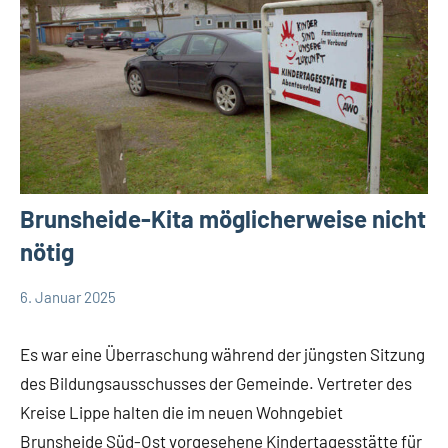
Brunsheide-Kita möglicherweise nicht
nötig
6. Januar 2025
Thomas
Leopoldshöhe
Dohna
Politik
Es war eine Überraschung während der jüngsten Sitzung
Themen
des Bildungsausschusses der Gemeinde. Vertreter des
Kreise Lippe halten die im neuen Wohngebiet
Brunsheide Süd-Ost vorgesehene Kindertagesstätte für