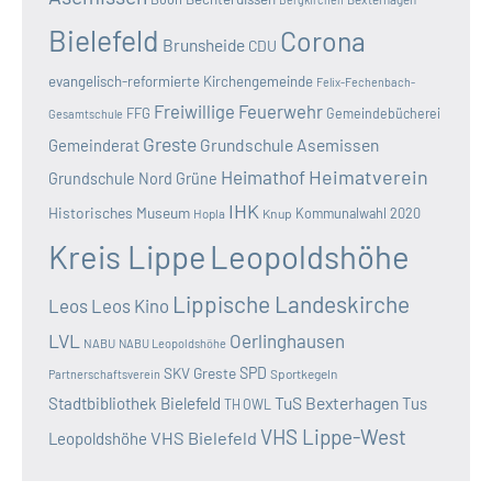
Bielefeld
Corona
Brunsheide
CDU
evangelisch-reformierte Kirchengemeinde
Felix-Fechenbach-
Freiwillige Feuerwehr
FFG
Gemeindebücherei
Gesamtschule
Greste
Grundschule Asemissen
Gemeinderat
Heimatverein
Heimathof
Grundschule Nord
Grüne
IHK
Historisches Museum
Kommunalwahl 2020
Hopla
Knup
Kreis Lippe
Leopoldshöhe
Lippische Landeskirche
Leos
Leos Kino
LVL
Oerlinghausen
NABU
NABU Leopoldshöhe
SKV Greste
SPD
Sportkegeln
Partnerschaftsverein
TuS Bexterhagen
Stadtbibliothek Bielefeld
Tus
TH OWL
VHS Lippe-West
VHS Bielefeld
Leopoldshöhe