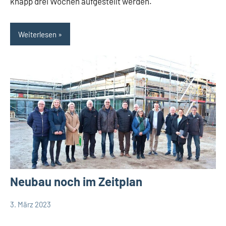
knapp drei Wochen aufgestellt werden.
Weiterlesen
Neubau noch im Zeitplan
3. März 2023
Thomas
Leopoldshöhe
Dohna