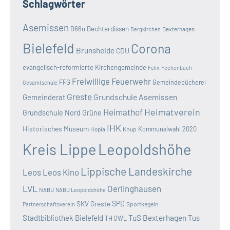
Schlagwörter
Asemissen
B66n
Bechterdissen
Bexterhagen
Bergkirchen
Bielefeld
Corona
Brunsheide
CDU
evangelisch-reformierte Kirchengemeinde
Felix-Fechenbach-
Freiwillige Feuerwehr
FFG
Gemeindebücherei
Gesamtschule
Greste
Grundschule Asemissen
Gemeinderat
Heimatverein
Heimathof
Grundschule Nord
Grüne
IHK
Historisches Museum
Kommunalwahl 2020
Hopla
Knup
Kreis Lippe
Leopoldshöhe
Lippische Landeskirche
Leos
Leos Kino
LVL
Oerlinghausen
NABU
NABU Leopoldshöhe
SKV Greste
SPD
Sportkegeln
Partnerschaftsverein
TuS Bexterhagen
Stadtbibliothek Bielefeld
Tus
TH OWL