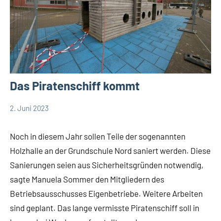
Das Piratenschiff kommt
2. Juni 2023
Thomas
Leopoldshöhe
Dohna
Politik
Noch in diesem Jahr sollen Teile der sogenannten
Themen
Holzhalle an der Grundschule Nord saniert werden. Diese
Sanierungen seien aus Sicherheitsgründen notwendig,
sagte Manuela Sommer den Mitgliedern des
Betriebsausschusses Eigenbetriebe. Weitere Arbeiten
sind geplant. Das lange vermisste Piratenschiff soll in