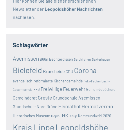
Hier können Sie alle bisher erschienenen
Newsletter der
Leopoldshöher Nachrichten
nachlesen.
Schlagwörter
Asemissen
B66n
Bechterdissen
Bexterhagen
Bergkirchen
Bielefeld
Corona
Brunsheide
CDU
evangelisch-reformierte Kirchengemeinde
Felix-Fechenbach-
Freiwillige Feuerwehr
FFG
Gemeindebücherei
Gesamtschule
Greste
Grundschule Asemissen
Gemeinderat
Heimatverein
Heimathof
Grundschule Nord
Grüne
IHK
Historisches Museum
Kommunalwahl 2020
Hopla
Knup
Kreis Lippe
Leopoldshöhe