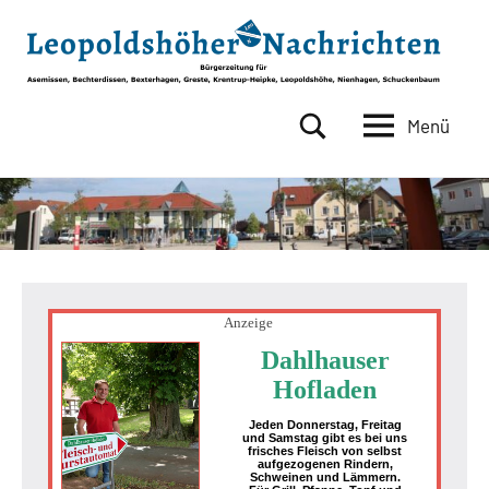
Zum
Inhalt
springen
Menü
Leopoldshöher
Bürgerzeitung
für
Nachrichten
Asemissen,
Bechterdissen,
Bexterhagen,
Greste,
Krentrup-
Heipke,
Anzeige
Leopoldshöhe,
Dahlhauser
Nienhagen,
Hofladen
Schuckenbaum
Jeden Donnerstag, Freitag
und Samstag gibt es bei uns
frisches Fleisch von selbst
aufgezogenen Rindern,
Schweinen und Lämmern.