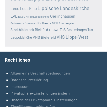
Lippische Landeskirche
Leos
Leos Kino
LVL
Oerlinghausen
NABU
NABU Leopoldshöhe
SKV Greste
SPD
Sportkegeln
Partnerschaftsverein
TuS Bexterhagen
Stadtbibliothek Bielefeld
Tus
TH OWL
VHS Lippe-West
VHS Bielefeld
Leopoldshöhe
Rechtliches
Allgemeine Geschäftsbedingungen
Datenschutzerklärung
Impressum
Privatsphäre-Einstellungen ändern
Historie der Privatsphäre-Einstellungen
Einwilligungen widerrufen