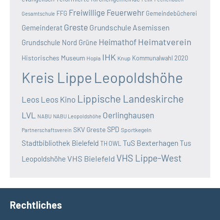
Freiwillige Feuerwehr
FFG
Gemeindebücherei
Gesamtschule
Greste
Grundschule Asemissen
Gemeinderat
Heimatverein
Heimathof
Grundschule Nord
Grüne
IHK
Historisches Museum
Kommunalwahl 2020
Hopla
Knup
Kreis Lippe
Leopoldshöhe
Lippische Landeskirche
Leos
Leos Kino
LVL
Oerlinghausen
NABU
NABU Leopoldshöhe
SKV Greste
SPD
Sportkegeln
Partnerschaftsverein
TuS Bexterhagen
Stadtbibliothek Bielefeld
Tus
TH OWL
VHS Lippe-West
VHS Bielefeld
Leopoldshöhe
Rechtliches