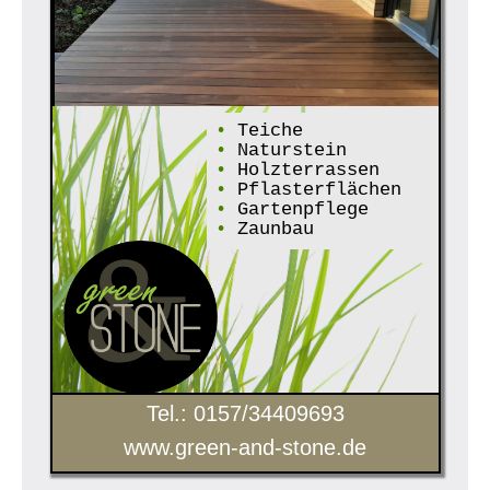
•
Teiche
•
Naturstein
•
Holzterrassen
•
Pflasterflächen
•
Gartenpflege
•
Zaunbau
Tel.: 0157/34409693
www.green-and-stone.de