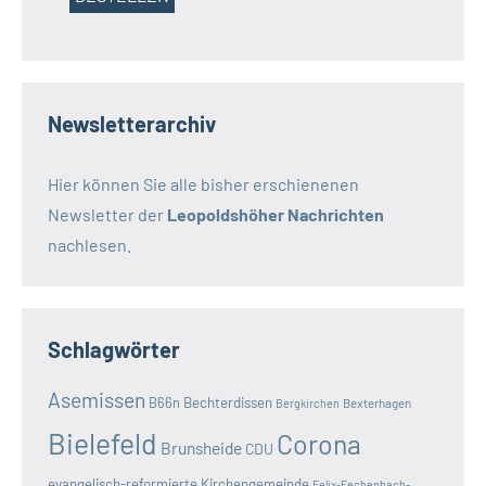
Newsletterarchiv
Hier können Sie alle bisher erschienenen
Newsletter der
Leopoldshöher Nachrichten
nachlesen.
Schlagwörter
Asemissen
B66n
Bechterdissen
Bexterhagen
Bergkirchen
Bielefeld
Corona
Brunsheide
CDU
evangelisch-reformierte Kirchengemeinde
Felix-Fechenbach-