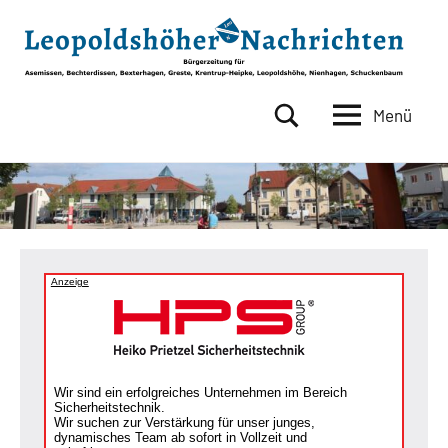
Zum
Inhalt
springen
Menü
Leopoldshöher
Bürgerzeitung
für
Nachrichten
Asemissen,
Bechterdissen,
Bexterhagen,
Greste,
Krentrup-
Anzeige
Heipke,
Leopoldshöhe,
Nienhagen,
Schuckenbaum
Wir sind ein erfolgreiches Unternehmen im Bereich
Sicherheitstechnik.
Wir suchen zur Verstärkung für unser junges,
dynamisches Team ab sofort in Vollzeit und