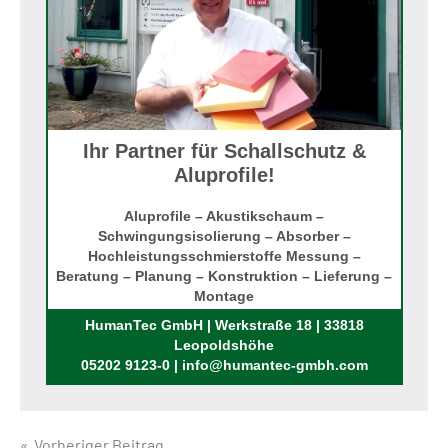
Ihr Partner für Schallschutz &
Aluprofile!
Aluprofile – Akustikschaum –
Schwingungsisolierung – Absorber –
Hochleistungsschmierstoffe Messung –
Beratung – Planung – Konstruktion – Lieferung –
Montage
Rufen Sie uns an!
HumanTec GmbH | Werkstraße 18 | 33818
Leopoldshöhe
05202 9123-0 | info@humantec-gmbh.com
Vorheriger Beitrag