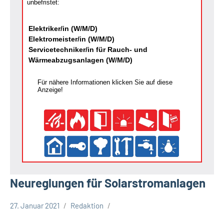
unbefristet:
Elektriker/in (W/M/D)
Elektromeister/in (W/M/D)
Servicetechniker/in für Rauch- und
Wärmeabzugsanlagen (W/M/D)
Für nähere Informationen klicken Sie auf diese
Anzeige!
Neureglungen für Solarstromanlagen
27. Januar 2021
Redaktion
Kreis