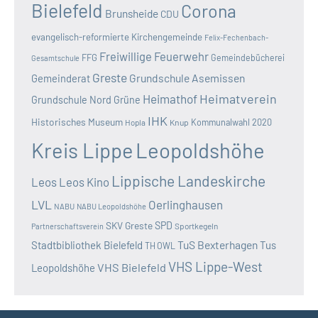
Bielefeld
Corona
Brunsheide
CDU
evangelisch-reformierte Kirchengemeinde
Felix-Fechenbach-
Freiwillige Feuerwehr
FFG
Gemeindebücherei
Gesamtschule
Greste
Grundschule Asemissen
Gemeinderat
Heimatverein
Heimathof
Grundschule Nord
Grüne
IHK
Historisches Museum
Kommunalwahl 2020
Hopla
Knup
Kreis Lippe
Leopoldshöhe
Lippische Landeskirche
Leos
Leos Kino
LVL
Oerlinghausen
NABU
NABU Leopoldshöhe
SKV Greste
SPD
Sportkegeln
Partnerschaftsverein
TuS Bexterhagen
Stadtbibliothek Bielefeld
Tus
TH OWL
VHS Lippe-West
VHS Bielefeld
Leopoldshöhe