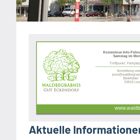
Heipke,
Leopoldshöhe,
Nienhagen,
Schuckenbaum
Kostenlose Info-Führ
Samstag im Mon
Treffpunkt: Parkpla
Anmeldung unt
post@waldbegraeb
Bielefelder
33818 Leo
www.waldbe
Aktuelle Informatione