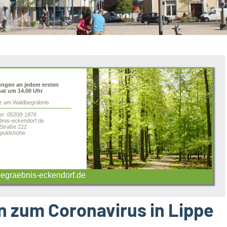
ungen an jedem ersten
at um 14.00 Uhr
tz am Waldbegräbnis
er: 05208-1876
nis-eckendorf.de
 Straße 222
poldshöhe
graebnis-eckendorf.de
n zum Coronavirus in Lippe