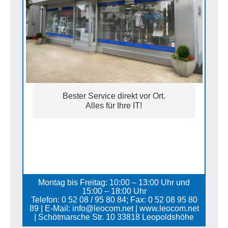
Bester Service direkt vor Ort.
Alles für Ihre IT!
Montag bis Freitag: 10:00 – 13:00 Uhr und
15:00 – 18:00 Uhr
Telefon: 0 52 08 / 95 80 84; Fax: 0 52 08 95 80
89 | E-Mail: info@leocom.net | www.leocom.net
| Schötmarsche Str. 10 33818 Leopoldshöhe