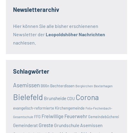
Newsletterarchiv
Hier können Sie alle bisher erschienenen
Newsletter der
Leopoldshöher Nachrichten
nachlesen.
Schlagwörter
Asemissen
B66n
Bechterdissen
Bexterhagen
Bergkirchen
Bielefeld
Corona
Brunsheide
CDU
evangelisch-reformierte Kirchengemeinde
Felix-Fechenbach-
Freiwillige Feuerwehr
FFG
Gemeindebücherei
Gesamtschule
Greste
Grundschule Asemissen
Gemeinderat