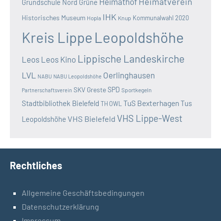
Heimatverein
Heimathof
Grundschule Nord
Grüne
IHK
Historisches Museum
Kommunalwahl 2020
Hopla
Knup
Kreis Lippe
Leopoldshöhe
Lippische Landeskirche
Leos
Leos Kino
LVL
Oerlinghausen
NABU
NABU Leopoldshöhe
SKV Greste
SPD
Sportkegeln
Partnerschaftsverein
TuS Bexterhagen
Stadtbibliothek Bielefeld
Tus
TH OWL
VHS Lippe-West
VHS Bielefeld
Leopoldshöhe
Rechtliches
Allgemeine Geschäftsbedingungen
Datenschutzerklärung
Impressum