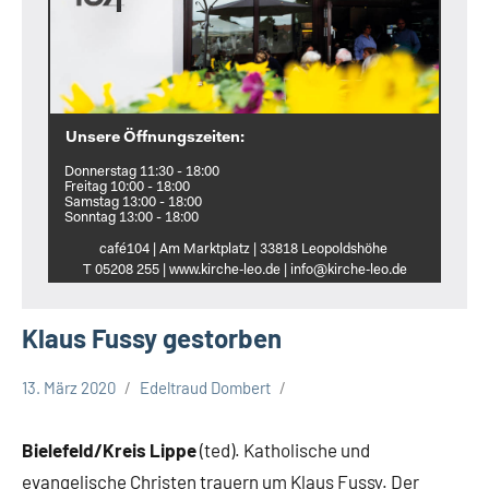
Unsere Öffnungszeiten:
Donnerstag 11:30 - 18:00
Freitag 10:00 - 18:00
Samstag 13:00 - 18:00
Sonntag 13:00 - 18:00
café104 | Am Marktplatz | 33818 Leopoldshöhe
T 05208 255 | www.kirche‑leo.de | info@kirche‑leo.de
Klaus Fussy gestorben
13. März 2020
Edeltraud Dombert
Gesellschaft
Leopoldshöhe
Bielefeld/Kreis Lippe
(ted). Katholische und
evangelische Christen trauern um Klaus Fussy. Der