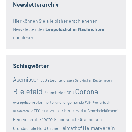
Newsletterarchiv
Hier können Sie alle bisher erschienenen
Newsletter der
Leopoldshöher Nachrichten
nachlesen.
Schlagwörter
Asemissen
B66n
Bechterdissen
Bexterhagen
Bergkirchen
Bielefeld
Corona
Brunsheide
CDU
evangelisch-reformierte Kirchengemeinde
Felix-Fechenbach-
Freiwillige Feuerwehr
FFG
Gemeindebücherei
Gesamtschule
Greste
Grundschule Asemissen
Gemeinderat
Heimatverein
Heimathof
Grundschule Nord
Grüne