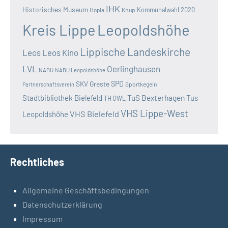
IHK
Historisches Museum
Kommunalwahl 2020
Hopla
Knup
Kreis Lippe
Leopoldshöhe
Lippische Landeskirche
Leos
Leos Kino
LVL
Oerlinghausen
NABU
NABU Leopoldshöhe
SKV Greste
SPD
Sportkegeln
Partnerschaftsverein
TuS Bexterhagen
Stadtbibliothek Bielefeld
Tus
TH OWL
VHS Lippe-West
VHS Bielefeld
Leopoldshöhe
Rechtliches
Allgemeine Geschäftsbedingungen
Datenschutzerklärung
Impressum