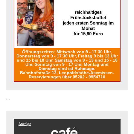
reichhaltiges
Frühstücksbuffet
jeden ersten Sonntag im
Monat
für 15,90 Euro
Öffnungszeiten: Mittwoch von 9 - 17.30 Uhr,
Donnerstag von 9 - 17.30 Uhr, Freitag 9 bis 13 Uhr
und 15 bis 18 Uhr, Samstag von 9 - 13 und 15 - 18
Uhr, Sonntag von 9 - 17 Uhr. Montag und
Dienstag sind ist Ruhetage.
Bahnhofstraße 12, Leopoldshöhe-Asemissen.
Reservierungen über 05202 - 9954710
…
Anzeige