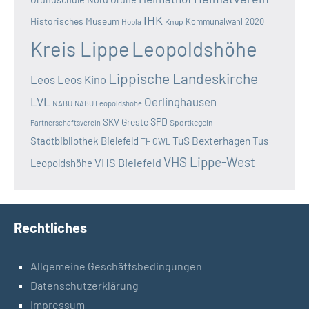
IHK
Historisches Museum
Kommunalwahl 2020
Hopla
Knup
Kreis Lippe
Leopoldshöhe
Lippische Landeskirche
Leos
Leos Kino
LVL
Oerlinghausen
NABU
NABU Leopoldshöhe
SKV Greste
SPD
Sportkegeln
Partnerschaftsverein
TuS Bexterhagen
Stadtbibliothek Bielefeld
Tus
TH OWL
VHS Lippe-West
VHS Bielefeld
Leopoldshöhe
Rechtliches
Allgemeine Geschäftsbedingungen
Datenschutzerklärung
Impressum