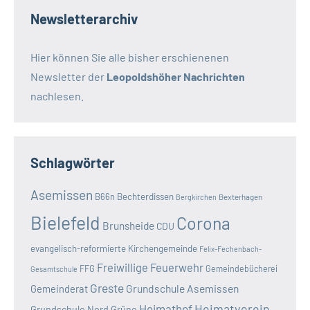
Newsletterarchiv
Hier können Sie alle bisher erschienenen
Newsletter der
Leopoldshöher Nachrichten
nachlesen.
Schlagwörter
Asemissen
B66n
Bechterdissen
Bexterhagen
Bergkirchen
Bielefeld
Corona
Brunsheide
CDU
evangelisch-reformierte Kirchengemeinde
Felix-Fechenbach-
Freiwillige Feuerwehr
FFG
Gemeindebücherei
Gesamtschule
Greste
Grundschule Asemissen
Gemeinderat
Heimatverein
Heimathof
Grundschule Nord
Grüne