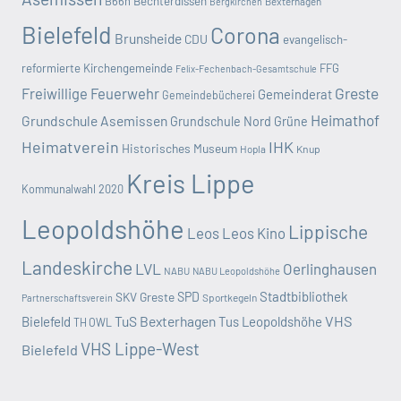
B66n
Bechterdissen
Bexterhagen
Bergkirchen
Bielefeld
Corona
Brunsheide
CDU
evangelisch-
reformierte Kirchengemeinde
FFG
Felix-Fechenbach-Gesamtschule
Greste
Freiwillige Feuerwehr
Gemeinderat
Gemeindebücherei
Heimathof
Grundschule Asemissen
Grundschule Nord
Grüne
Heimatverein
IHK
Historisches Museum
Hopla
Knup
Kreis Lippe
Kommunalwahl 2020
Leopoldshöhe
Lippische
Leos
Leos Kino
Landeskirche
LVL
Oerlinghausen
NABU
NABU Leopoldshöhe
Stadtbibliothek
SKV Greste
SPD
Sportkegeln
Partnerschaftsverein
TuS Bexterhagen
VHS
Bielefeld
Tus Leopoldshöhe
TH OWL
VHS Lippe-West
Bielefeld