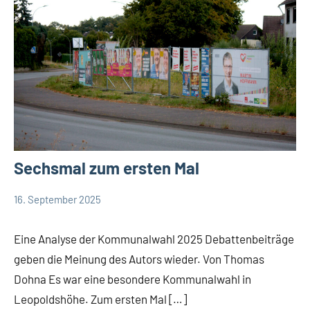
Sechsmal zum ersten Mal
16. September 2025
Thomas
13
Beiträge
Dohna
Kommentare
Bündnis
Eine Analyse der Kommunalwahl 2025 Debattenbeiträge
90/Die
geben die Meinung des Autors wieder. Von Thomas
Grünen
Dohna Es war eine besondere Kommunalwahl in
Bürgermeisterkandidat
Leopoldshöhe. Zum ersten Mal […]
CDU