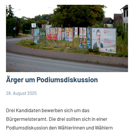
Leopoldshöhe
Politik
SPD
Themen
Ärger um Podiumsdiskussion
28. August 2025
Thomas
27
Bürgermeisterkandidat
Dohna
Kommentare
CDU
Drei Kandidaten bewerben sich um das
FDP
Bürgermeisteramt. Die drei sollten sich in einer
Kommunalwahl
Podiumsdiskussion den Wählerinnen und Wählern
2025