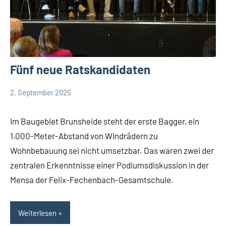
Fünf neue Ratskandidaten
2. September 2025
Edeltraud
16
Bündnis
Dombert
Kommentare
90/Die
Im Baugebiet Brunsheide steht der erste Bagger, ein
Grünen
1.000-Meter-Abstand von Windrädern zu
Bürgermeisterkandidat
Wohnbebauung sei nicht umsetzbar. Das waren zwei der
CDU
zentralen Erkenntnisse einer Podiumsdiskussion in der
FDP
Mensa der Felix-Fechenbach-Gesamtschule.
Kommunalwahl
Kommunalwahl
Weiterlesen
2025