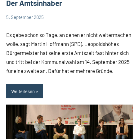
Der Amtsinhaber
5. September 2025
Thomas
10
Bürgermeisterkandidat
Dohna
Kommentare
Kommunalwahl
Es gebe schon so Tage, an denen er nicht weitermachen
2025
wolle, sagt Martin Hoffmann (SPD). Leopoldshöhes
Leopoldshöhe
Bürgermeister hat seine erste Amtszeit fast hinter sich
Politik
und tritt bei der Kommunalwahl am 14. September 2025
SPD
für eine zweite an. Dafür hat er mehrere Gründe.
Themen
Weiterlesen