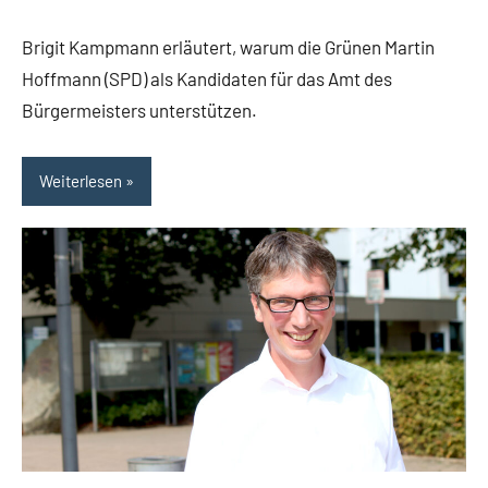
Bündnis
Kommentare
90/Die
Brigit Kampmann erläutert, warum die Grünen Martin
Grünen
Hoffmann (SPD) als Kandidaten für das Amt des
Bürgermeisterkandidat
Bürgermeisters unterstützen.
Debatte
Kommunalwahl
Weiterlesen
2025
Themen