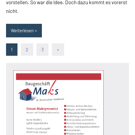
vorstellen. So war die Idee. Doch dazu kommt es vorerst
Leopoldshöhe
nicht.
Politik
PUB
Weiterlesen
SPD
Themen
Seitennummerierung
Nächste
1
2
3
»
Beiträge
der
Beiträge