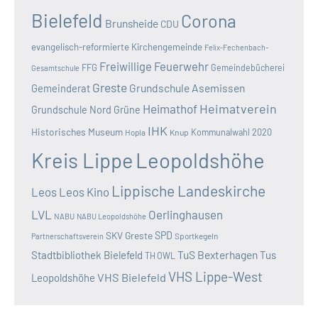
Bielefeld
Corona
Brunsheide
CDU
evangelisch-reformierte Kirchengemeinde
Felix-Fechenbach-
Freiwillige Feuerwehr
FFG
Gemeindebücherei
Gesamtschule
Greste
Grundschule Asemissen
Gemeinderat
Heimatverein
Heimathof
Grundschule Nord
Grüne
IHK
Historisches Museum
Kommunalwahl 2020
Hopla
Knup
Kreis Lippe
Leopoldshöhe
Lippische Landeskirche
Leos
Leos Kino
LVL
Oerlinghausen
NABU
NABU Leopoldshöhe
SKV Greste
SPD
Sportkegeln
Partnerschaftsverein
TuS Bexterhagen
Stadtbibliothek Bielefeld
Tus
TH OWL
VHS Lippe-West
VHS Bielefeld
Leopoldshöhe