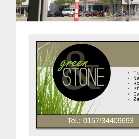
Heipke,
Leopoldshöhe,
Nienhagen,
Schuckenbaum
•
Te
•
Na
•
Ho
•
Pf
•
Ga
•
Za
Tel.: 0157/34409693